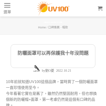
Skip
to
選單
content
防曬面罩可以再保護我十年沒問題
Home
/
口碑推薦
-
帽款
防曬面罩可以再保護我十年沒問題
by
劉O菱
2022.10.21
10年前就知道UV100這個品牌，當時買了一個防曬面罩
一直珍惜使用至今。
今年看著它實在是舊了，雖然仍然堅固耐用，但也想換
個新的防曬帽+面罩，第一考慮仍然是這個有口碑的品
牌。