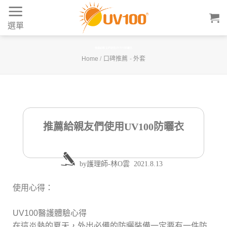
Skip
to
選單
content
推薦給親友們使用UV100防曬衣
Home
/
口碑推薦
-
外套
推薦給親友們使用UV100防曬衣
by
護理師-林O雲
2021.8.13
使用心得：
UV100醫護體驗心得
在這炎熱的夏天，外出必備的防曬裝備一定要有一件防