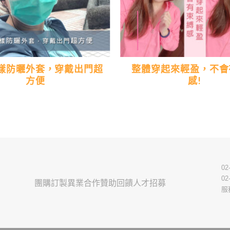
樣防曬外套，穿戴出門超
整體穿起來輕盈，不會
方便
感!
02
02
團購訂製
異業合作
贊助回饋
人才招募
服