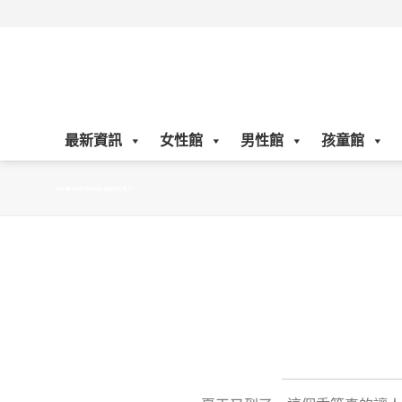
Skip
to
content
最新資訊
女性館
男性館
孩童館
怕防曬沒做好很容易就會變成黑美人。