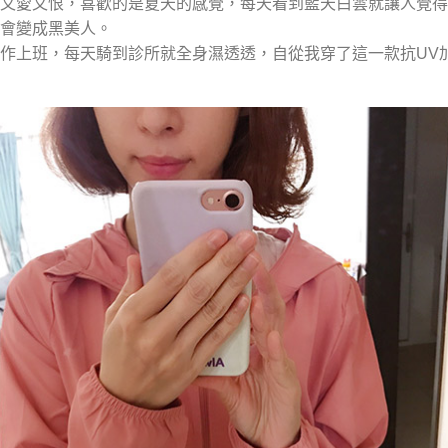
人又愛又恨，喜歡的是夏天的感覺，每天看到藍天白雲就讓人覺
就會變成黑美人。
作上班，每天騎到診所就全身濕透透，自從我穿了這一款抗UV