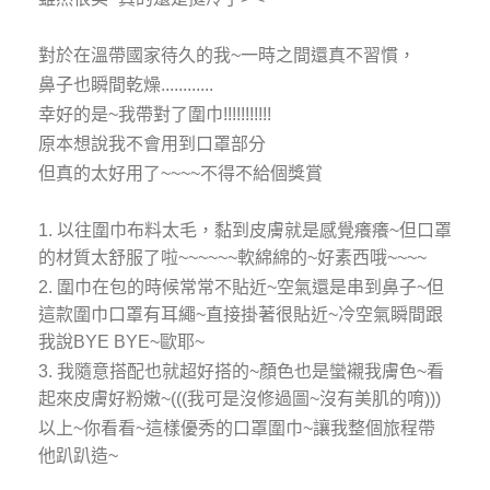
對於在溫帶國家待久的我~一時之間還真不習慣，
鼻子也瞬間乾燥............
幸好的是~我帶對了圍巾!!!!!!!!!!!
原本想說我不會用到口罩部分
但真的太好用了~~~~不得不給個獎賞
1. 以往圍巾布料太毛，黏到皮膚就是感覺癢癢~但口罩
的材質太舒服了啦~~~~~~軟綿綿的~好素西哦~~~~
2. 圍巾在包的時候常常不貼近~空氣還是串到鼻子~但
這款圍巾口罩有耳繩~直接掛著很貼近~冷空氣瞬間跟
我說BYE BYE~歐耶~
3. 我隨意搭配也就超好搭的~顏色也是蠻襯我膚色~看
起來皮膚好粉嫩~(((我可是沒修過圖~沒有美肌的唷)))
以上~你看看~這樣優秀的口罩圍巾~讓我整個旅程帶
他趴趴造~