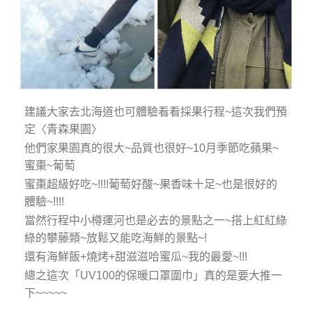
建議大家去北海道也可體驗看看採果行程~這次我們預
定〈青森果園〉
他們家果園真的很大~品質也很好~10月季節吃蘋果~
蜜棗~葡萄
蜜棗超級好吃~!!!!葡萄好酸~果香味十足~也是很好的
體驗~!!!!
當然行程中小樽運河也是必去的景點之一~搭上紅紅綠
綠的攀藤類~放鬆又能吃海鮮的景點~!
還有海鮮飯+燒烤+甜滋滋哈蜜瓜~我的最愛~!!!
總之這次「UV100的保暖口罩圍巾」真的是要大推一
下~~~~~