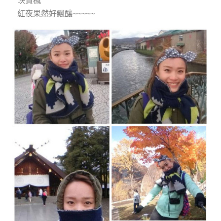
峽賞楓
紅夜果然好飄釀~~~~~