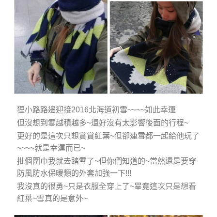
狸小路路邊迎接2016北海道初雪~~~~如此幸運
但沒想到雪越積越多~還好沒有太影響後面的行程~
更好的是這次只想賞賞紅葉~但卻連雪都一起給他玩了
~~~~就是幸運而已~
批個圍巾我就去踏雪了~但你們知道的~當然還是要穿
防風防水保暖類的外套加強一下!!!
我沒真的很勇~只是衣服全穿上了~畢竟這次只是想看
紅葉~雪真的是意外~