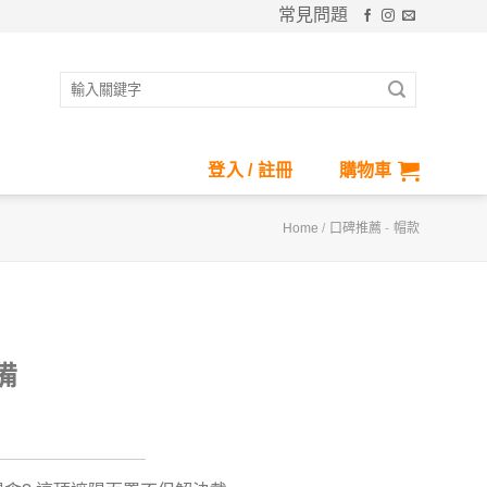
常見問題
搜
尋
關
鍵
登入 / 註冊
購物車
字:
Home
/
口碑推薦
-
帽款
備