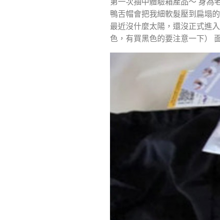
第一次抽中體驗箱產品～ 身為
鴨舌帽會把我細軟髮壓到扁塌的
最近沒什麼太陽，還沒正式進
色，有買黑色的要注意一下） 