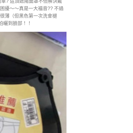
傘? 這頂遮陽面罩不但解決戴
擾～～真是一大福音?? 不過
輕很薄（但黑色第一次洗會褪
不怕曬到臉部！！