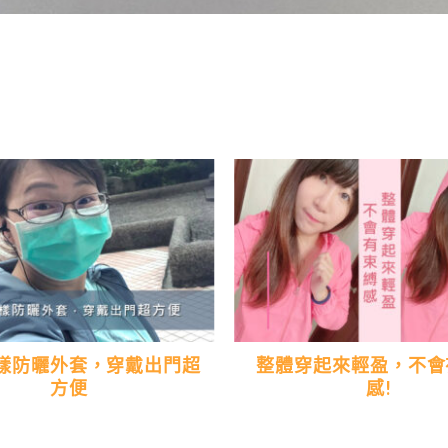
樣防曬外套，穿戴出門超
整體穿起來輕盈，不會
方便
感!