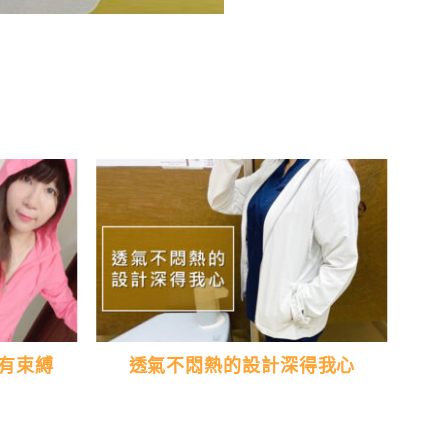
有束縛
透氣不悶熱的設計深得我心