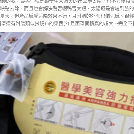
老師的我，最害怕就是跟學生大熱天的出去曬太陽，也不方便撐陽
缺點去除，而且也會解決鴨舌帽鴨舌太短、太陽還是會曬到臉的困
入夏天，但產品感覺遮陽效果不錯，且附贈的外套也偏涼感、很
面罩還有附贈類似拭鏡布的東西(?) 且面罩面積真的超大～完全