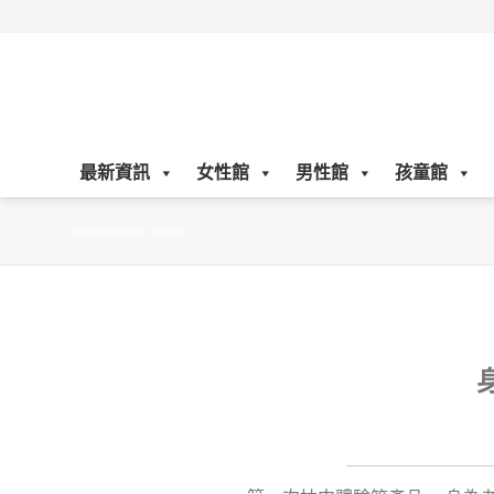
Skip
to
content
最新資訊
女性館
男性館
孩童館
身為老師也愛的防曬美容面罩，盛夏來臨必備