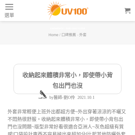
Skip
to
選單
content
收納起來體積非常小，即使帶小背包出門也沒問題
Home
/
口碑推薦
-
外套
收納起來體積非常小，即使帶小背
包出門也沒
by
醫師-劉O伶
2021.10.1
外套非常輕便上班外出都超方便~外出穿著涼涼的不曬又
不悶熱很舒服。收納起來體積非常小，即使帶小背包出
門也沒問題~版型非常好看很適合亞洲人~灰色超級有質
感!口袋設計東西不容易掉出來超加分!比起其他防曬外套