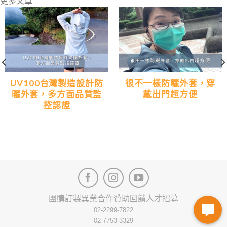
更多文章
UV100台灣製造設計防
很不一樣防曬外套，穿
曬外套，多方面品質監
戴出門超方便
控認證
團購訂製
異業合作
贊助回饋
人才招募
02-2299-7822
02-7753-3329