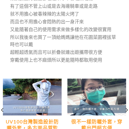
有了這個不管上山或是去海邊騎車或是走路
就不用擔心被毒辣辣的太陽火烤了
而且也不用擔心會悶熱的出一身汗來
又能隨著自己的使用需求來做多樣化的改變很實用
所以我後來也買了一頂給媽媽讓他在花園菜園裡拔草
時也可以戴
超輕超透氣而且可以折疊就連出遊攜帶很方便
穿戴使用上也不麻煩所以更能隨時都取用使用
UV100台灣製造設計防
很不一樣防曬外套，穿
曬外套，多方面品質監
戴出門超方便