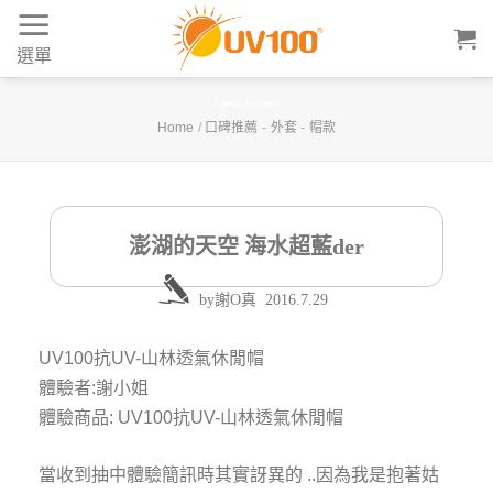
Skip
to
選單
content
澎湖的天空 海水超藍DER
Home
/
口碑推薦
-
外套
-
帽款
澎湖的天空 海水超藍der
by
謝O真
2016.7.29
UV100抗UV-山林透氣休閒帽
體驗者:謝小姐
體驗商品: UV100抗UV-山林透氣休閒帽
當收到抽中體驗簡訊時其實訝異的 ..因為我是抱著姑