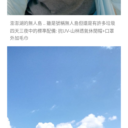
澎澎湖的無人島 .. 雖是號稱無人島但還是有許多垃圾
四天三夜中的標準配備: 抗UV-山林透氣休閒帽+口罩
外加毛巾