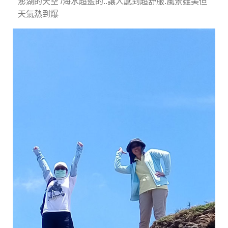
澎湖的天空 /海水超藍的..讓人感到超舒服.風景雖美但
天氣熱到爆