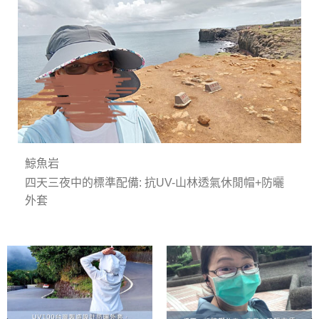
鯨魚岩
四天三夜中的標準配備: 抗UV-山林透氣休閒帽+防曬
外套