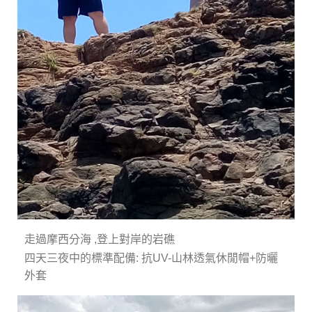
走過摩西分海 ,登上對岸的岩礁
四天三夜中的標準配備: 抗UV-山林透氣休閒帽+防曬
外套