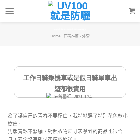
Skip
to
content
工作日騎乘機車或是假日騎單車出遊都很實用
Home
/
口碑推薦
-
外套
工作日騎乘機車或是假日騎單車出
遊都很實用
by
曾醫師
2021.9.24
為了讓自己的青春不要留白，我特地選了特別花色款小
樹白。
男版寬鬆不緊繃，對照衣物尺寸表拿到的商品也很合
身，完全沒有版型不適的問題。