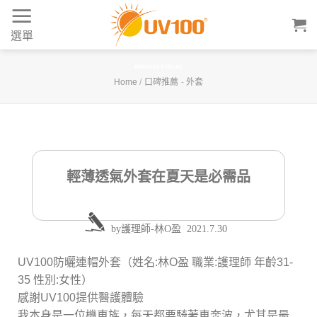
Skip
to
選單
content
輕薄透氣外套在夏天是必需品
Home
/
口碑推薦
-
外套
輕薄透氣外套在夏天是必需品
by
護理師-林O盈
2021.7.30
UV100防曬連帽外套（姓名:林O盈 職業:護理師 年齡31-
35 性別:女性）
感謝UV100提供醫護體驗
我本身是一位機車族，每天都要騎著車奔波，尤其是最