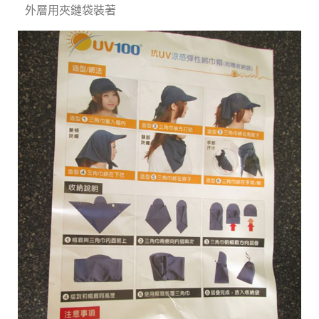
外層用夾鏈袋裝著