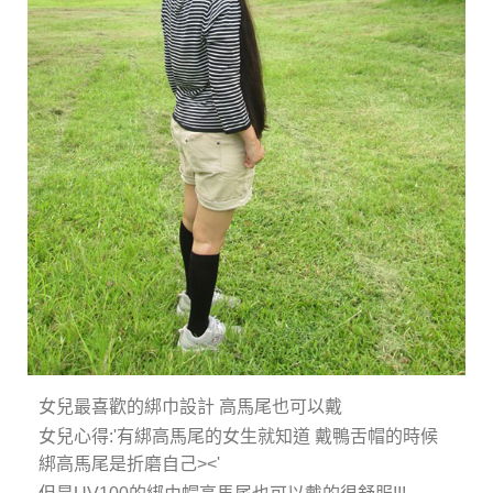
女兒最喜歡的綁巾設計 高馬尾也可以戴
女兒心得:'有綁高馬尾的女生就知道 戴鴨舌帽的時候
綁高馬尾是折磨自己><'