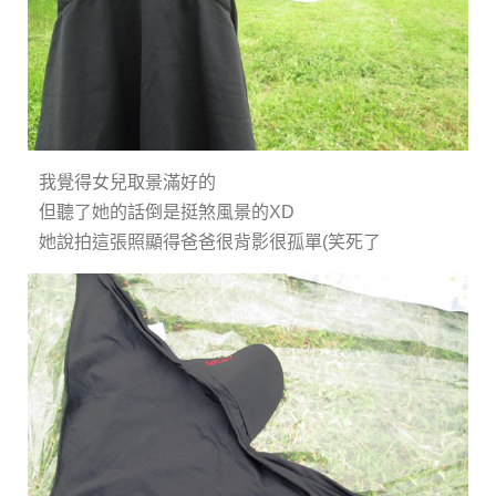
我覺得女兒取景滿好的
但聽了她的話倒是挺煞風景的XD
她說拍這張照顯得爸爸很背影很孤單(笑死了