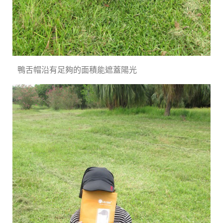
鴨舌帽沿有足夠的面積能遮蓋陽光