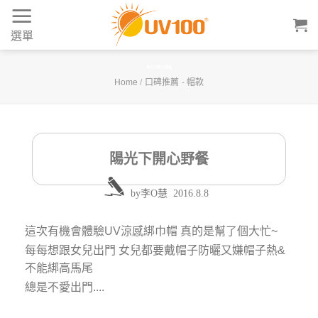
Skip
to
選單
content
陽光下開心野餐
Home
/
口碑推薦
-
帽款
陽光下開心野餐
by
李O慧
2016.8.8
這次有機會體驗UV涼感綁巾帽 真的是幫了個大忙~
每每想跟女兒出門 女兒都要戴帽子防曬又嫌帽子熱&
不能綁高馬尾
總是不愛出門....