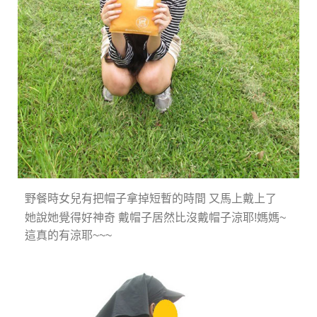
野餐時女兒有把帽子拿掉短暫的時間 又馬上戴上了
她說她覺得好神奇 戴帽子居然比沒戴帽子涼耶!媽媽~
這真的有涼耶~~~