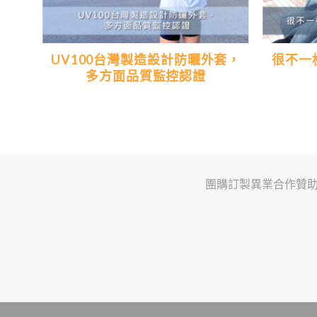
典的
UV100台灣製造設計防曬外套，
很不一
多方面品質監控認證
團購訂製
異業合作
贊