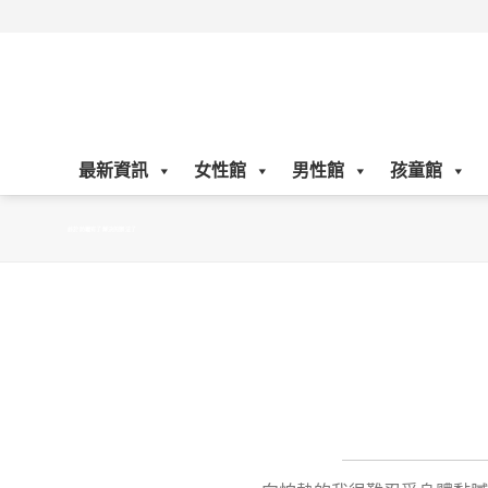
Skip
to
content
最新資訊
女性館
男性館
孩童館
終於防曬有了解決的辦法了