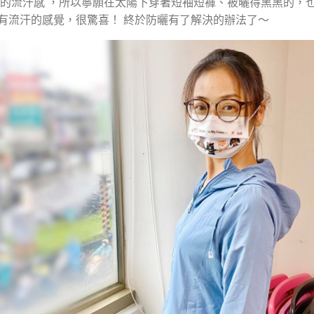
的流汗感 ，所以寧願在太陽下穿著短袖短褲、被曬得黑黑的，
沒有流汗的感覺，很驚喜！ 終於防曬有了解決的辦法了～