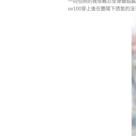
一向怕熱的我很難忍受身體黏膩
uv100穿上後在艷陽下透氣的