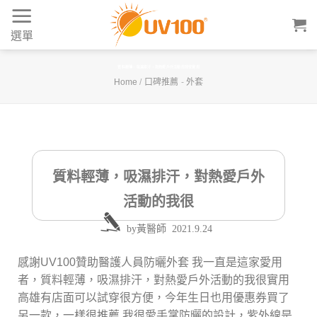
Skip
to
選單
content
質料輕薄，吸濕排汗，對熱愛戶外活動的我很實用
Home
/
口碑推薦
-
外套
質料輕薄，吸濕排汗，對熱愛戶外
活動的我很
by
黃醫師
2021.9.24
感謝UV100贊助醫護人員防曬外套 我一直是這家愛用
者，質料輕薄，吸濕排汗，對熱愛戶外活動的我很實用
高雄有店面可以試穿很方便，今年生日也用優惠券買了
另一款，一樣很推薦 我很愛手掌防曬的設計，紫外線是