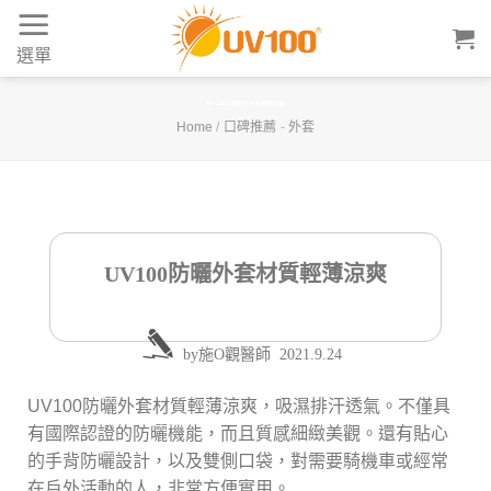
Skip
to
選單
content
UV100防曬外套材質輕薄涼爽
Home
/
口碑推薦
-
外套
UV100防曬外套材質輕薄涼爽
by
施O觀醫師
2021.9.24
UV100防曬外套材質輕薄涼爽，吸濕排汗透氣。不僅具
有國際認證的防曬機能，而且質感細緻美觀。還有貼心
的手背防曬設計，以及雙側口袋，對需要騎機車或經常
在戶外活動的人，非常方便實用。