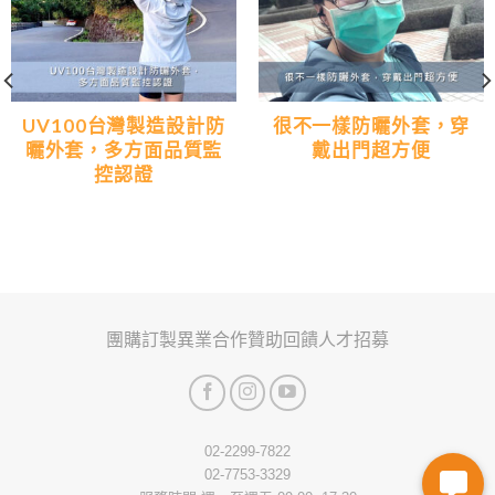
UV100台灣製造設計防
很不一樣防曬外套，穿
曬外套，多方面品質監
戴出門超方便
控認證
團購訂製
異業合作
贊助回饋
人才招募
02-2299-7822
02-7753-3329