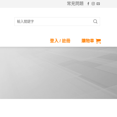
常見問題
搜
尋
關
鍵
登入 / 註冊
購物車
字:
而生