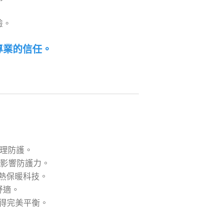
。
驗。
專業的信任。
物理防護。
滌影響防護力。
蓄熱保暖科技。
舒適。
得完美平衡。