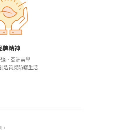
品牌精神
舒適．亞洲美學
創造質感防曬生活
測，