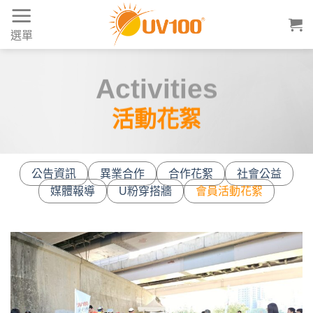
Skip
to
選單
content
Activities
活動花絮
公告資訊
異業合作
合作花絮
社會公益
媒體報導
U粉穿搭牆
會員活動花絮