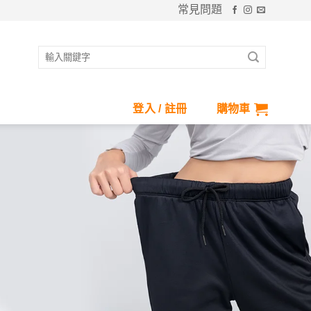
常見問題
搜
尋
關
鍵
登入 / 註冊
購物車
字: