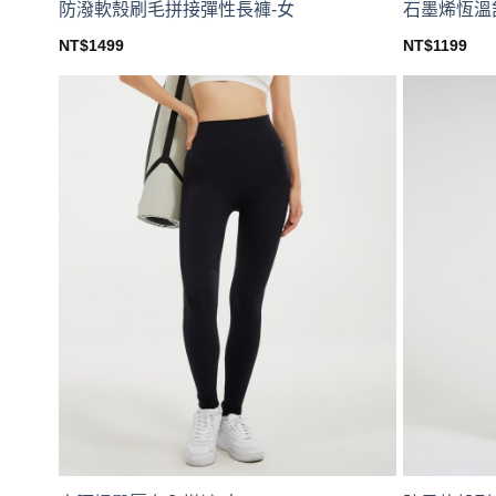
防潑軟殼刷毛拼接彈性長褲-女
石墨烯恆溫
NT$
1499
NT$
1199
This
This
product
product
has
has
multiple
multiple
variants.
variants.
The
The
options
options
may
may
be
be
chosen
chosen
on
on
the
the
product
product
page
page