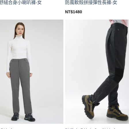
舒絨合身小喇叭褲-女
防風軟殼拼接彈性長褲-女
NT$
1480
This
product
has
multiple
variants.
The
options
may
be
chosen
on
the
product
page