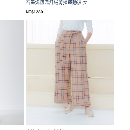
石墨烯恆溫舒絨剪接運動褲-女
NT$
1280
This
product
has
multiple
variants.
The
options
may
be
chosen
on
the
product
page