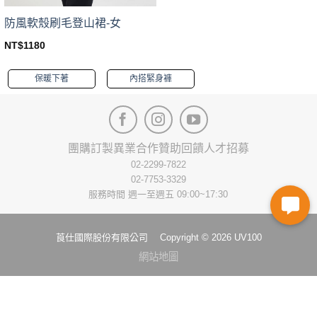
防風軟殼刷毛登山裙-女
NT$
1180
This
product
保暖下著
內搭緊身褲
has
multiple
variants.
The
options
團購訂製
異業合作
贊助回饋
人才招募
may
02-2299-7822
be
02-7753-3329
chosen
服務時間 週一至週五 09:00~17:30
on
the
product
莨仕國際股份有限公司 Copyright © 2026 UV100
page
網站地圖