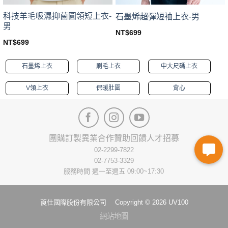
科技羊毛吸濕抑菌圓領短上衣-
石墨烯超彈短袖上衣-男
男
NT$
699
This
NT$
699
This
product
product
has
石墨烯上衣
刷毛上衣
中大尺碼上衣
has
multiple
multiple
variants.
V領上衣
保暖肚圍
背心
variants.
The
The
options
options
may
may
be
be
chosen
團購訂製
異業合作
贊助回饋
人才招募
chosen
on
02-2299-7822
on
the
02-7753-3329
the
product
服務時間 週一至週五 09:00~17:30
product
page
page
莨仕國際股份有限公司 Copyright © 2026 UV100
網站地圖