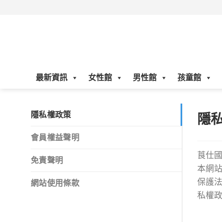
Skip
to
content
最新資訊
女性館
男性館
孩童館
隱
隱私權政策
會員權益聲明
莨仕國
免責聲明
本網
保護
網站使用條款
私權