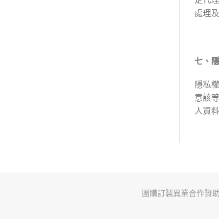
定代
處理
七、
隱私
意該
人資
團購訂製
異業合作
贊