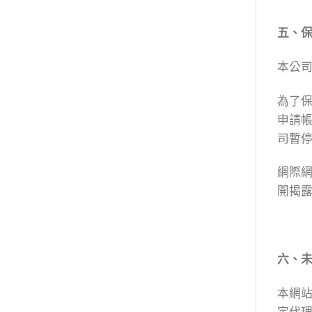
五、
本公
為了
申請
司暫
網際
開揭
六、
本網