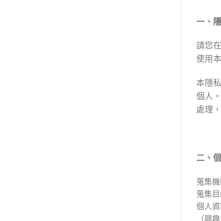
一、
請您
使用
本隱
個人
處理
二、
蒐集機
蒐集目
個人資
（興趣