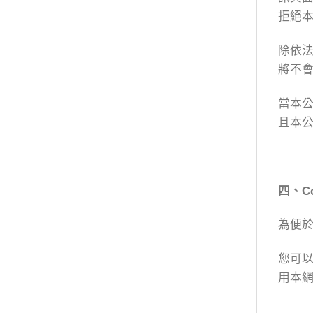
拒絕
除依
將不
當本
且本
四、
C
為便於
您可以
用本