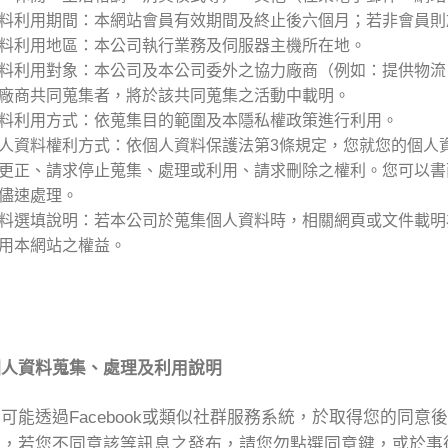
料利用期間：本網站會員有效期間及終止後六個月；若非會員則
料利用地區：本公司執行業務及伺服器主機所在地。
料利用對象：本公司及本公司委外之協力廠商（例如：提供物流
廠商共同蒐集者，將於該共同蒐集之活動中載明。
料利用方式：依蒐集目的範圍及本隱私權政策進行利用。
人資料權利方式：依個人資料保護法第3條規定，您就您的個人
更正、請求停止蒐集、處理或利用、請求刪除之權利。您可以書
儘速處理。
料選填說明：若本公司於蒐集個人資料時，相關網頁或文件載明
用本網站之權益。
個人資料蒐集、處理及利用說明
可能透過Facebook或類似社群服務系統，於取得您的同
面，若您不同意該等訊息之發布，請您勿點選同意鍵，或於事