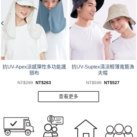
This
This
抗UV-Suptex清涼輕薄寬簷漁
抗UV-Apex涼感彈性多功能護
product
product
夫帽
頸布
has
has
Original
Current
Original
Current
NT$
599
NT$
527
NT$
299
NT$
263
multiple
multiple
price
price
price
price
was:
is:
was:
is:
variants.
variants.
NT$599.
NT$527.
3.
NT$299.
NT$263.
查看更多
The
The
options
options
may
may
be
be
chosen
chosen
on
on
the
the