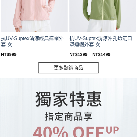
This
This
抗UV-Suptex清涼經典連帽外
抗UV-Suptex清涼沖孔透氣口
product
product
套-女
罩連帽外套-女
has
has
NT$
999
NT$
1399
–
NT$
1499
multiple
multiple
variants.
variants.
更多熱銷商品
The
The
options
options
may
may
be
be
chosen
chosen
on
on
the
the
product
product
page
page