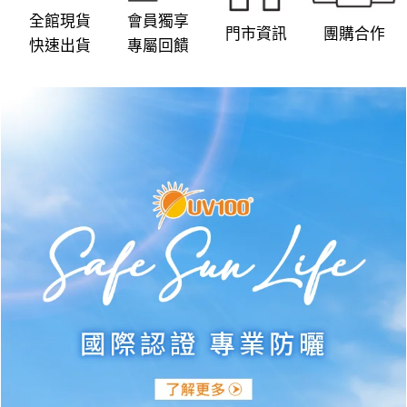
product
product
全館現貨
會員獨享
門市資訊
團購合作
page
page
快速出貨
專屬回饋