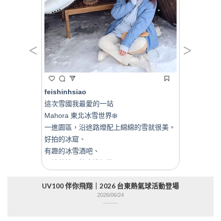
<
>
feishinhsiao
劉天松
這次雪國我最愛的一站
在台中的
Mahora 東北冰雪世界❄️
曬外套真
一進園區，沿途路燈配上綿綿的雪就很美。
陽，也不
好拍的冰窟、
有趣的冰雪酒吧、

圍繞著篝火的木造帳篷、
下次再去
讓我終於玩到雪橇腳踏車的滑雪道、
UV100 伴你飛翔｜2026 台東熱氣球活動登場
熱咖啡與棉花糖……
2026/06/24
le
呀～又冷又暖心的雪旅💙🩵