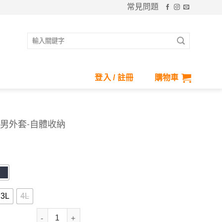
常見問題
搜
尋
關
鍵
登入 / 註冊
購物車
字:
連帽男外套-自體收納
nt
43.
3L
4L
抗UV-Suptex清涼透氣連帽男外套-自體收納 數量