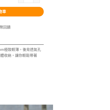
物車
V幣回饋
07mm極致輕薄，後背透氣孔
自體收納，讓你輕鬆帶著