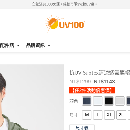
全館滿$1000免運，結帳再賺3%起UV幣。
配件館
品牌資訊
抗UV-Suptex清涼透氣
Original
Curre
NT$
1299
NT$
1143
price
price
【任2件活動優惠價】
was:
is:
NT$1299.
NT$11
顏色
M
L
XL
2L
尺寸
尺寸表