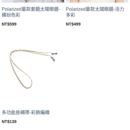
Polarized童款套鏡太陽眼鏡-
Polarized童款太陽眼鏡-活力
繽紛色彩
多彩
NT$
599
NT$
499
This
This
product
product
has
has
multiple
multiple
variants.
variants.
The
The
options
options
may
may
be
be
chosen
chosen
on
on
the
the
product
product
page
page
多功能掛繩帶-彩飾編織
NT$
139
This