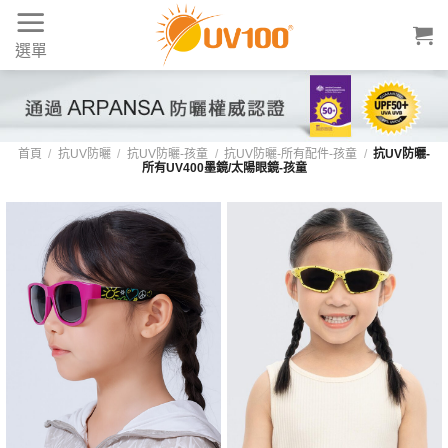
Skip
to
選單
content
UV100 兒童專業太陽眼鏡：全效護目、輕量
首頁
/
抗UV防曬
/
抗UV防曬-孩童
/
抗UV防曬-所有配件-孩童
/
抗UV防曬-
所有UV400墨鏡/太陽眼鏡-孩童