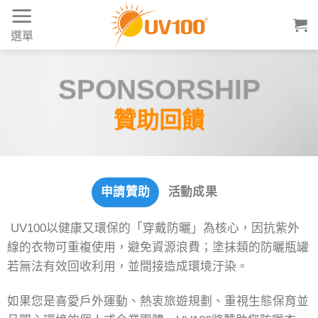
Skip
to
選單
content
UV100 贊助計畫：支持
SPONSORSHIP
贊助回饋
申請贊助
活動成果
UV100以健康又環保的「穿戴防曬」為核心，因抗紫外
線的衣物可重複使用，避免資源浪費；塗抹類的防曬瓶罐
若無法有效回收利用，並間接造成環境汙染。
如果您是喜愛戶外運動、熱衷旅遊規劃、重視生態保育並