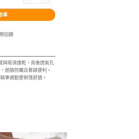
物車
V幣回饋
2 涼感與吸濕速乾，背後透氣孔
計，遮臉防曬且看錶便利。
與騎車通勤更俐落舒適。