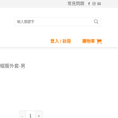
常見問題
搜
尋
關
鍵
登入 / 註冊
購物車
字:
罩帽簷外套-男
nt
83.
抗UV-Suptex清涼透氣口罩帽簷外套-男 數量