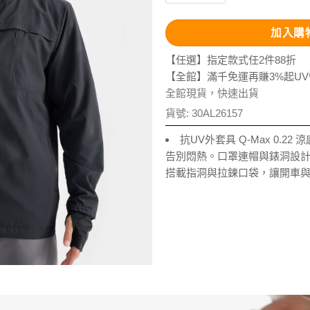
加入購
【任選】指定款式任2件88折
【全館】滿千免運再賺3%起U
全館現貨，快速出貨
貨號:
30AL26157
抗UV外套具 Q-Max 0.2
告別悶熱。口罩連帽與錶洞設
搭載指洞與拉鍊口袋，讓開車