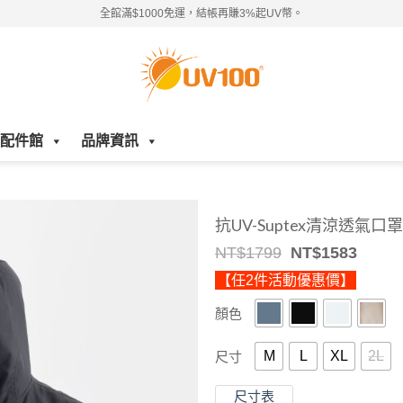
全館滿$1000免運，結帳再賺3%起UV幣。
配件館
品牌資訊
抗UV-Suptex清涼透氣口
Original
Curre
NT$
1799
NT$
1583
price
price
【任2件活動優惠價】
was:
is:
NT$1799.
NT$15
顏色
M
L
XL
2L
尺寸
尺寸表