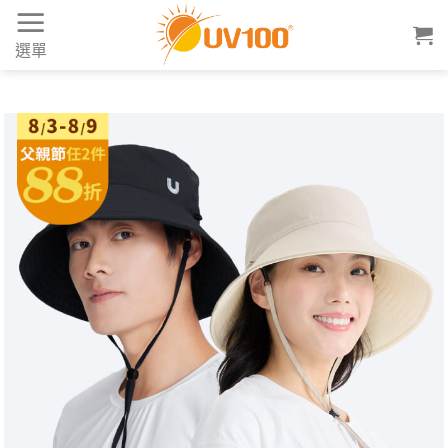
Skip
to
選單
content