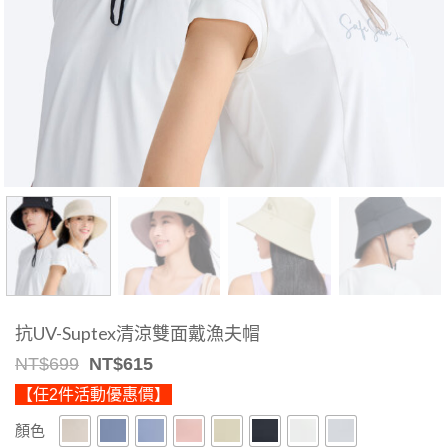
抗UV-Suptex清涼雙面戴漁夫帽
Original
Current
NT$
699
NT$
615
price
price
【任2件活動優惠價】
was:
is:
NT$699.
NT$615.
顏色