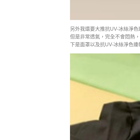
另外我還要大推抗UV-冰絲淨
但是非常透氣，完全不會悶熱，
下是面罩以及抗UV-冰絲淨色連