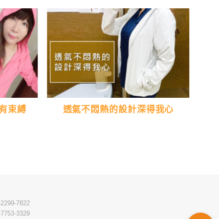
有束縛
透氣不悶熱的設計深得我心
-2299-7822
-7753-3329