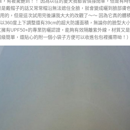
罩，有被驚艷到！！ 因為以往的夏天我都習慣撐雨傘，但是有
果是戴帽子的話又常常帽沿無法遮住全臉，就會變成曬到臉部膚色
用的，但是這次試用完後讓我大大的改觀了～～ 因為它真的體
以360度上下調整還有39cm的超大防護面積，無論你的臉型大
又擁有UPF50+的專業防曬認證，能夠有效隔離紫外線，材質又
超級簡單，還貼心的附一個小袋子方便可以收進包包裡攜帶呦！