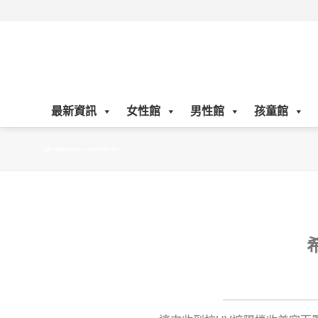
Skip
to
content
最新資訊
女性館
男性館
孩童館
希望大家這個夏天都可以一路白白的直到冬天