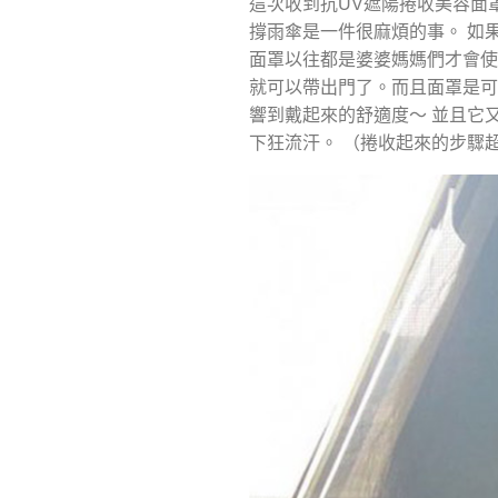
這次收到抗UV遮陽捲收美容面
撐雨傘是一件很麻煩的事。 如
面罩以往都是婆婆媽媽們才會使
就可以帶出門了。而且面罩是可
響到戴起來的舒適度～ 並且它
下狂流汗。 （捲收起來的步驟