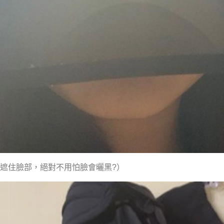
遮住臉部，絕對不用怕臉會曬黑?）