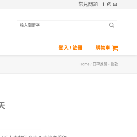
常見問題
搜
尋
關
鍵
登入 / 註冊
購物車
字:
Home
/
口碑推薦
-
帽款
天