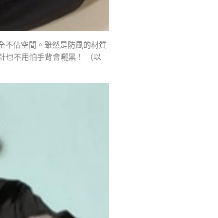
完全不佔空間。雖然是防風的材質
計也不用怕手背會曬黑！ （以