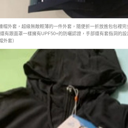
色連帽外套，超級無敵輕薄的一件外套，隨便折一折放進包包裡
還有跟面罩一樣擁有UPF50+的防曬認證，手部還有套指洞的設
帽外套）