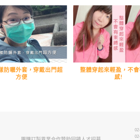
樣防曬外套，穿戴出門超
整體穿起來輕盈，不會
方便
感!
02
02
團購訂製
異業合作
贊助回饋
人才招募