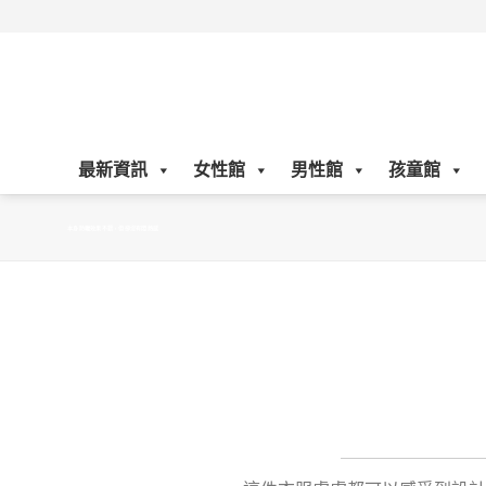
Skip
to
content
最新資訊
女性館
男性館
孩童館
本身防曬效果不錯，但卻沒有悶熱感