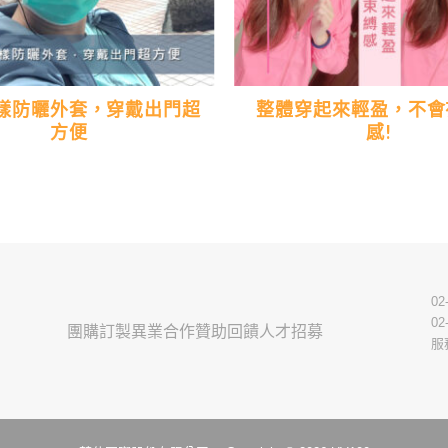
樣防曬外套，穿戴出門超
整體穿起來輕盈，不會
方便
感!
02
02
團購訂製
異業合作
贊助回饋
人才招募
服