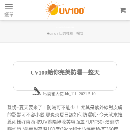
Skip
to
選單
content
UV100給你完美防曬一整天
Home
/
口碑推薦
-
帽款
UV100給你完美防曬一整天
by
開箱大使-bb_111
2021.5.10
登愣~夏天要來了，防曬可不能少！ 尤其是紫外線對皮膚
的影響可不容小覷 那炎炎夏日該如何防曬呢~今天就來推
薦兩樣好東西 抗UV遮陽捲收美容面罩 *UPF50+澳洲防
曬認證 *鏡面耐高溫100度/39cm超大防護面積/可360度