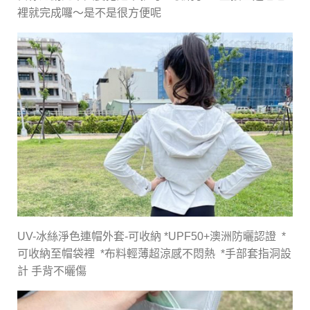
裡就完成囉～是不是很方便呢
UV-冰絲淨色連帽外套-可收納 *UPF50+澳洲防曬認證 *
可收納至帽袋裡 *布料輕薄超涼感不悶熱 *手部套指洞設
計 手背不曬傷