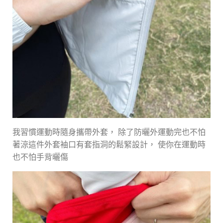
我習慣運動時隨身攜帶外套， 除了防曬外運動完也不怕
著涼這件外套袖口有套指洞的鬆緊設計， 使你在運動時
也不怕手背曬傷