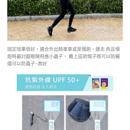
固定效果很好，適合外出騎單車或是慢跑，健走 而且慢
跑時最討厭眼睛飛進小蟲子， 戴上這款帽子既可以防曬
還可以防蟲子~真好