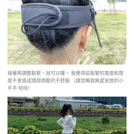
接著再調整鬆緊，就可以囉。 我覺得這鬆緊的寬度和厚
度不會造成頭部擠壓的不舒服 （請忽略我無處安放的小
手手 哈哈）