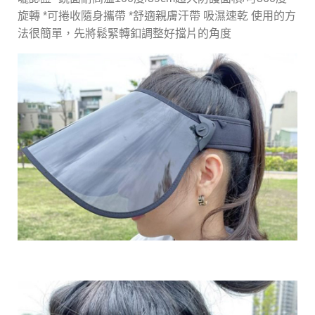
旋轉 *可捲收隨身攜帶 *舒適親膚汗帶 吸濕速乾 使用的方
法很簡單，先將鬆緊轉釦調整好擋片的角度