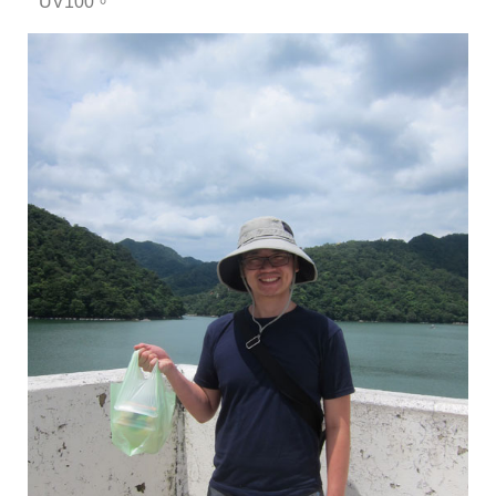
UV100。