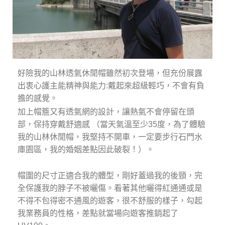
好險我的山林透氣休閒帽雖然初次登場，但充份展露
出衷心護主能精神與能力:戴起來超級輕巧，不會有負
擔的感覺。
加上帽簷又有透氣網的設計，讓熱氣不會停留在頭
部，保持穿戴舒適感 （當天氣溫至少35度，為了體驗
我的山林休閒帽，我堅持不開車，一定要步行石門水
庫園區，我的婚姻差點因此破裂！）。
帽圍的尺寸正適合我的體型，剛好蓋過我的後頸，完
全保護我的脖子不被曬傷。看著其他曬得紅通通或是
不得不包得密不通風的遊客，很不舒服的樣子，勾起
我業務員的性格，差點就當場向遊客推銷起了