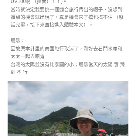
UV100啊 （掩面）！！)。
當時就決定我要挑一個適合旅行帶出的帽子，沒想到
體驗的機會就出現了，真是機會來了擋也擋不住 （廢
話完畢，接下來直接進入體驗本文）。
體驗：
因故原本計畫的泰國旅行取消了，剛好去石門水庫和
太太一起去踏青
台灣的太陽並沒有比泰國的小；體驗當天的太陽 毒 辣
到 不 行