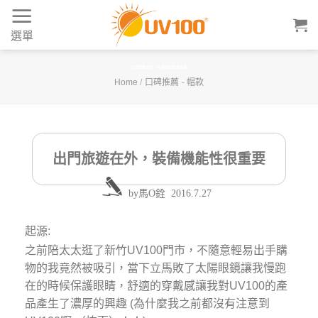
Skip
to
選單
content
出門旅遊在外，裝備機能性很重要
Home
/
口碑推薦
-
帽款
出門旅遊在外，裝備機能性很重要
by
馬O銓
2016.7.27
起源:
之前陪太太逛了新竹UV100門市，不隨意輕易出手購
物的我竟然被吸引，當下立馬敗了太陽眼鏡讓我慢跑
在的時候保護眼睛，舒適的穿戴感讓我對UV100的產
品產生了濃厚的興趣 (為什麼我之前都沒有注意到