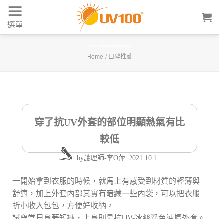
Skip
to
選單
content
穿了抗UV外套的部位明顯熱氣有比較低
Home
/
口碑推薦
穿了抗UV外套的部位明顯熱氣有比
較低
by
護理師-李O萍
2021.10.1
一開始拿到衣服的時候，就馬上有感受到材質的輕薄與
舒適，加上外套內部其實有暗藏一些內袋，可以把衣服
折小收入包包，方便好收納。
試穿當日身著短褲，上身則是抗UV-冰絲淨色連帽外套。