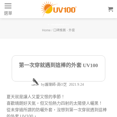
Skip
to
選單
content
第一次穿就遇到這棒的外套 UV100
Home
/
口碑推薦
-
外套
第一次穿就遇到這棒的外套 UV100
by
護理師-高O芝
2021.9.24
夏天就是讓人又愛又恨的季節！
喜歡晴朗好天氣，但又怕熱力四射的太陽使人曬黑！
從未穿過所謂的防曬外套，沒想到第一次穿就遇到這棒
的外套 UV100，