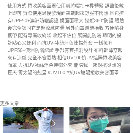
使用方式 捲收美容面罩使用前將帽扣卡榫轉緊 調整後戴
上即可 實際使用過後發現面罩戴起來舒服不悶熱 且它擁
有UPF50+澳洲防曬認證 鏡面面積大 幾近360°防護 體驗
後完全認同它是超涼感防曬 另外面罩還能捲收 方便隨身
攜帶 配有專屬收納袋 收起不佔位 展開能防曬 聰明的設
計貼心又便利 而抗UV-冰絲淨色連帽外套 一樣擁有
UPF50+澳洲防曬認證 手部有套指洞設計 布料輕薄穿起
來有涼感 完全不會悶熱 相信UV100抗UV遮陽捲收美容
面罩 與抗UV冰絲淨色連帽外套 能陪我一起對抗炎熱的
夏天 毒太陽的剋星 #UV100 #抗UV遮陽捲收美容面罩
更多文章