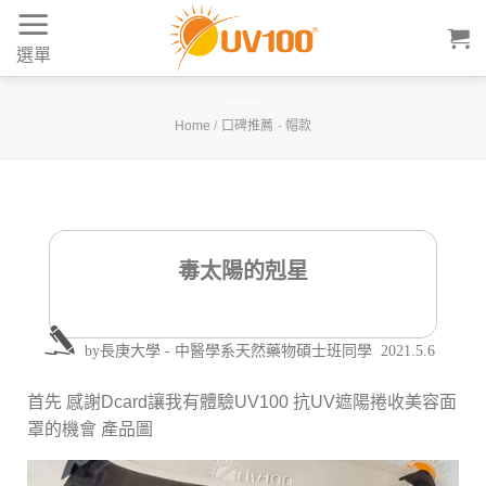
Skip
to
選單
content
毒太陽的剋星
Home
/
口碑推薦
-
帽款
毒太陽的剋星
by
長庚大學 - 中醫學系天然藥物碩士班同學
2021.5.6
首先 感謝Dcard讓我有體驗UV100 抗UV遮陽捲收美容面
罩的機會 產品圖