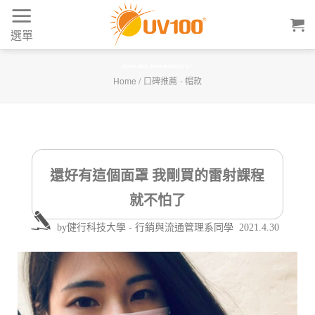
Skip
to
選單
content
還好有這個面罩 我剛買的雷射課程就不怕了
Home
/
口碑推薦
-
帽款
還好有這個面罩 我剛買的雷射課程
就不怕了
by
健行科技大學 - 行銷與流通管理系同學
2021.4.30