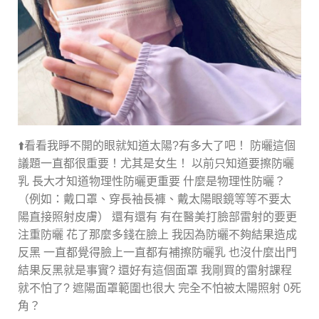
⬆️看看我睜不開的眼就知道太陽?有多大了吧！ 防曬這個
議題一直都很重要！尤其是女生！ 以前只知道要擦防曬
乳 長大才知道物理性防曬更重要 什麼是物理性防曬？
（例如：戴口罩、穿長袖長褲、戴太陽眼鏡等等不要太
陽直接照射皮膚） 還有還有 有在醫美打臉部雷射的要更
注重防曬 花了那麼多錢在臉上 我因為防曬不夠結果造成
反黑 一直都覺得臉上一直都有補擦防曬乳 也沒什麼出門
結果反黑就是事實? 還好有這個面罩 我剛買的雷射課程
就不怕了? 遮陽面罩範圍也很大 完全不怕被太陽照射 0死
角？