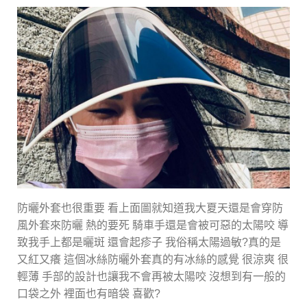
防曬外套也很重要 看上面圖就知道我大夏天還是會穿防
風外套來防曬 熱的要死 騎車手還是會被可惡的太陽咬 導
致我手上都是曬斑 還會起疹子 我俗稱太陽過敏?真的是
又紅又癢 這個冰絲防曬外套真的有冰絲的感覺 很涼爽 很
輕薄 手部的設計也讓我不會再被太陽咬 沒想到有一般的
口袋之外 裡面也有暗袋 喜歡?