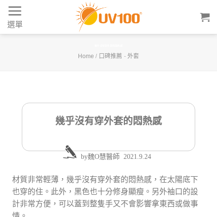
Skip
to
選單
content
幾乎沒有穿外套的悶熱感
Home
/
口碑推薦
-
外套
幾乎沒有穿外套的悶熱感
by
魏O慧醫師
2021.9.24
材質非常輕薄，幾乎沒有穿外套的悶熱感，在太陽底下
也穿的住。此外，黑色也十分修身顯瘦。另外袖口的設
計非常方便，可以蓋到整隻手又不會影響拿東西或做事
情。