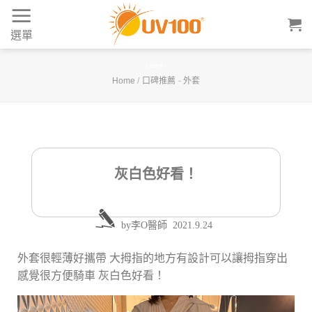
Skip
to
選單
content
灰白色好看！
Home
/
口碑推薦
-
外套
灰白色好看！
by
李O醫師
2021.9.24
外套很輕薄好攜帶 大拇指的地方有設計可以讓拇指穿出
感覺很方便騎車 灰白色好看！