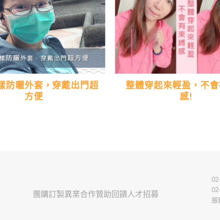
樣防曬外套，穿戴出門超
整體穿起來輕盈，不會
方便
感!
02
02
團購訂製
異業合作
贊助回饋
人才招募
服