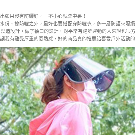
！
外出如果沒有防曬好，一不小心就會中暑！
充水份、擦防曬之外，最好也要搭配穿防曬衣，多一層防護來隔
台灣製造設計，做了袖口的設計，對平常有跑步運動的人來說也很方
會讓我有難受厚重的悶熱感，好的商品真的推薦給喜愛戶外活動