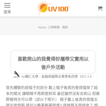
Skip
to
選單
content
喜歡爬山的我覺得好攜帶又實用 以後戶外活動帶上它就對了！
Home
/
口碑推薦
-
帽款
喜歡爬山的我覺得好攜帶又實用以
後戶外活動
by
輔仁大學 - 金融與國際企業學系同學
2021.5.6
首先體驗的是帽子的部分 戴上帽子後真的覺得擋掉了超
多的陽光 讓眼睛不再那麼刺耳 最近雖然沒有去爬山 但連
野餐時也可以帶（詳以下照片） 帽子戴上後真的很擋太
陽非常舒服 還可以戴著躺著睡覺? 我總算不用撐傘了 帽