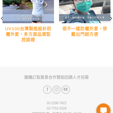
UV100台灣製造設計防
很不一樣防曬外套，穿
曬外套，多方面品質監
戴出門超方便
控認證
團購訂製
異業合作
贊助回饋
人才招募
02-2299-7822
02-7753-3329