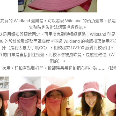
買的 Wildland 遮陽帽，可以發現 Wildland 的頭頂遮罩、
氣熱時也沒辦法讓頭毛透透氣。
00 是用鈕扣與頸遮固定，再用魔鬼氈與帽緣相黏；Wildland 
100 的設計較難調整面罩高度。不過 Wildland 的橡膠掛環使用
掉（是我太暴力了嗎QQ），相較起來 UV100 感覺比較耐用。
00 的口罩是直接扣住頸遮，比較不會被風吹開，包覆性較佳（Wild
開的）。
一次用，鈕扣有點難打開，拆卸時呆呆超怕把布料扯破……（破