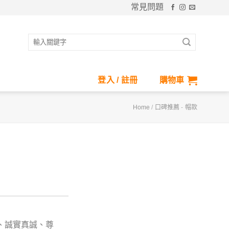
常見問題
搜
尋
關
鍵
登入 / 註冊
購物車
字:
Home
/
口碑推薦
-
帽款
享、誠實真誠、尊