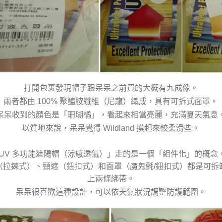
打開包裹發現帽子跟呆呆之前買的大概有九成像。
兩者都由 100% 聚醯胺纖維（尼龍）織成，具有可拆式面罩。
呆呆收到的顏色是「珊瑚橘」，看起來相當亮麗，充滿夏天氣息
以質地來說，呆呆覺得 Wildland 摸起來較柔滑些。
「抗UV 多功能遮陽帽（涼感透氣）」走的是一個「組件化」的概
（拉鍊式）、頸遮（鈕扣式）和面罩（魔鬼氈/鈕扣式）都是可拆
上兩條綁帶。
呆呆很喜歡這種設計，可以依天氣狀況調整防護範圍。