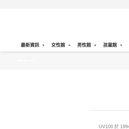
Skip
to
content
最新資訊
女性館
男性館
孩童館
遮陽帽『組件化』的概念
UV100 於