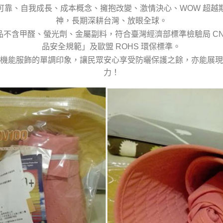
可靠、自我成長、成本概念、擁抱改變、激情決心、WOW 超越
神，長期深耕台灣、放眼全球。
產品不含甲醛、螢光劑、金屬副料，符合臺灣經濟部標準檢驗局 CNS
品安全規範」及歐盟 ROHS 環保標準。
機能服飾的單調印象，讓民眾安心享受防曬保護之餘，亦能展現
力！