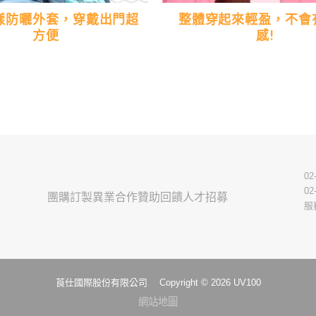
樣防曬外套，穿戴出門超
整體穿起來輕盈，不會
方便
感!
02
02
團購訂製
異業合作
贊助回饋
人才招募
服
莨仕國際股份有限公司 Copyright © 2026 UV100
網站地圖