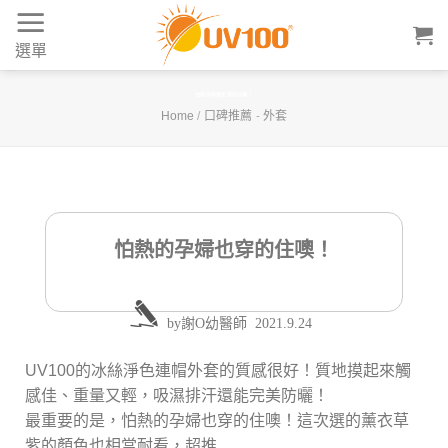
Skip
to
選單
content
怕熱的孕婦也穿的住噢！
Home
/
口碑推薦
-
外套
怕熱的孕婦也穿的住噢！
by
謝O幼醫師
2021.9.24
UV100的冰絲淨色連帽外套的質感很好！質地摸起來觸
感佳、重量又輕，吸濕排汗還能完美防曬！
最重要的是，怕熱的孕婦也穿的住噢！這次選的薰衣草
紫的顏色也相當耐看，超推