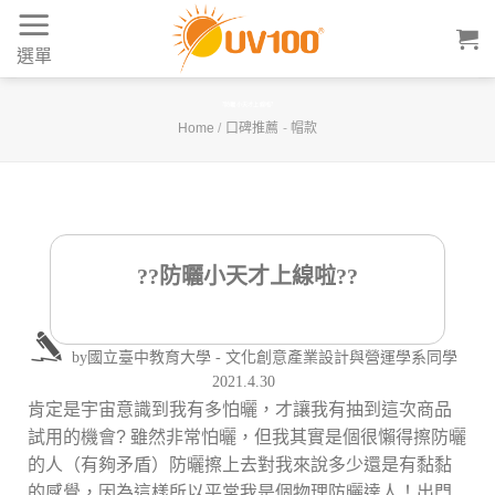
Skip
to
選單
content
?防曬小天才上線啦?
Home
/
口碑推薦
-
帽款
??防曬小天才上線啦??
by
國立臺中教育大學 - 文化創意產業設計與營運學系同學
2021.4.30
肯定是宇宙意識到我有多怕曬，才讓我有抽到這次商品
試用的機會? 雖然非常怕曬，但我其實是個很懶得擦防曬
的人（有夠矛盾）防曬擦上去對我來說多少還是有黏黏
的感覺，因為這樣所以平常我是個物理防曬達人！出門