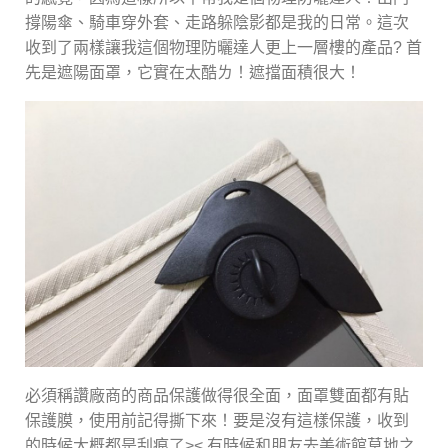
撐陽傘、騎車穿外套、走路躲陰影都是我的日常。這次
收到了兩樣讓我這個物理防曬達人更上一層樓的產品? 首
先是遮陽面罩，它實在太酷ㄌ！遮擋面積很大！
必須稱讚廠商的商品保護做得很全面，面罩雙面都有貼
保護膜，使用前記得撕下來！要是沒有這樣保護，收到
的時候大概都是刮痕了>< 有時候和朋友去美術館草地之