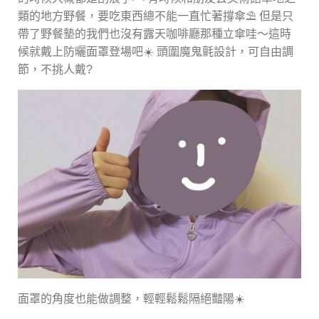
類的地方野餐，要吃東西總不能一直忙著撐傘⛱ 但是只
帶了野餐墊的我們也沒有露天咖啡廳那種立傘哇～這時
候就戴上防曬面罩登場吧☀️ 頭圍魔鬼氈設計，可自由調
節，不挑人戴?
面罩的角度也能做調整，輕輕鬆鬆隔絕豔陽☀️