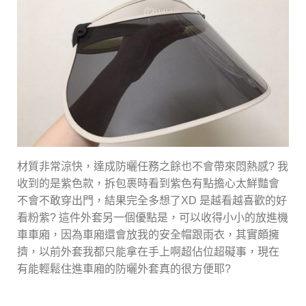
材質非常涼快，達成防曬任務之餘也不會帶來悶熱感? 我
收到的是紫色款，拆包裹時看到紫色有點擔心太鮮豔會
不會不敢穿出門，結果完全多想了XD 是越看越喜歡的好
看粉紫? 這件外套另一個優點是，可以收得小小的放進機
車車廂，因為車廂還會放我的安全帽跟雨衣，其實頗擁
擠，以前外套我都只能拿在手上啊超佔位超礙事，現在
有能輕鬆住進車廂的防曬外套真的很方便耶?