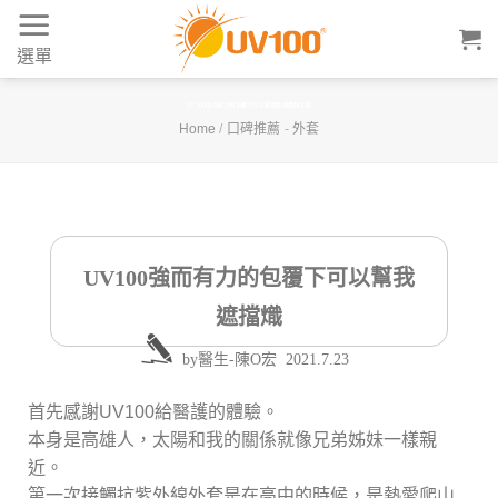
Skip
to
選單
content
UV100強而有力的包覆下可以幫我遮擋熾熱太陽
Home
/
口碑推薦
-
外套
UV100強而有力的包覆下可以幫我
遮擋熾
by
醫生-陳O宏
2021.7.23
首先感謝UV100給醫護的體驗。
本身是高雄人，太陽和我的關係就像兄弟姊妹一樣親
近。
第一次接觸抗紫外線外套是在高中的時候，是熱愛爬山