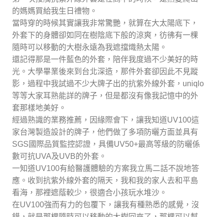
的媽媽買給我生日禮物。
當時穿的時候其實讓我非常驚艷，就算在大太陽底下，
外套下的身體卻如同在樹陰底下般的涼爽，彷彿有一棵
隨時可以移動的大樹永遠為我遮擋熾熱太陽。
還記得那是一件藍色的外套，陪伴我度過不少美好的時
光。大學畢業後來到台北深造，那件外套卻因此不見蹤
影，過程中我試過不少大牌子出的抗紫外線外套，uniqlo
等等大家耳熟能詳的牌子，但是都沒有像我記憶中的外
套那樣地美好。
經過熟識的業務推薦，因緣際會下，讓我知道UV100這
家台灣製造設計的牌子，他們做了多項防曬方面並具有
SGS國際品質監控認證，具備UV50+最高等級的防曬係
數可抗UVA及UVB的外套。
一知道UV100有給醫護體驗的方案我立馬二話不說地答
應。收到抗紫外線外套的隔天，我和我的家人去和平島
看海，那裡遮蔭較少，很適合小孩玩水堆沙。
在UV100強而有力的包覆下，讓我有種熟悉的感覺，沒
錯，就是那棵隨時可以移動的大樹回來了，那棵可以幫