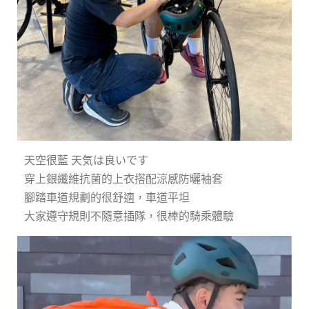
天空很藍 天気は良いです
穿上銀纖維抗菌的上衣搭配涼感防曬袖套
腳踏車道規劃的很舒適，車道平坦
大家遵守規則不隨意插隊，很棒的騎乘體驗