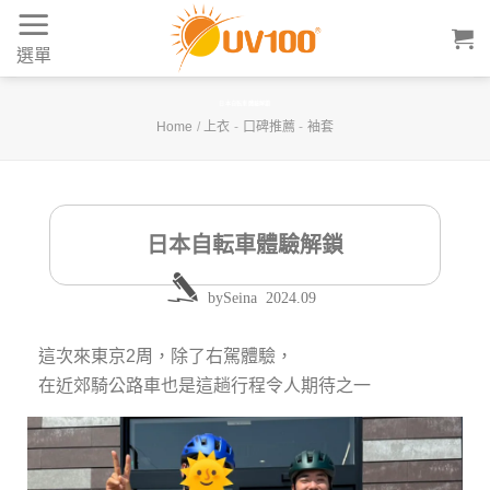
Skip
to
選單
content
日本自転車體驗解鎖
Home
/
上衣
-
口碑推薦
-
袖套
日本自転車體驗解鎖
by
Seina
2024.09
這次來東京2周，除了右駕體驗，
在近郊騎公路車也是這趟行程令人期待之一