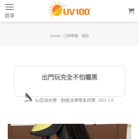
Skip
to
選單
content
出門玩完全不怕曬黑
Home
/
口碑推薦
-
帽款
出門玩完全不怕曬黑
by
亞洲大學 - 財經法律學系同學
2021.5.6