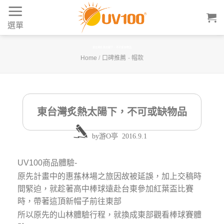
Skip
to
選單
content
東台灣炙熱太陽下，不可或缺物品
Home
/
口碑推薦
-
帽款
東台灣炙熱太陽下，不可或缺物品
by
游O亭
2016.9.1
UV100商品體驗-
原先計畫中的惠蓀林場之旅因故被延誤，加上交稿時
間緊迫，就趁著高中棒球遠赴台東參加紅葉盃比賽
時，帶著這頂新帽子前往東部
所以原先的山林體驗行程，就換成東部觀看棒球賽體