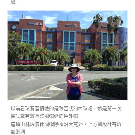
驗
以前看球賽習慣戴的是鴨舌狀的棒球帽，這是第一次
嘗試戴有較長整圈帽延的戶外帽
這頂山林透氣休閒帽除帽沿大寬外，上方還設計有透
氣網洞