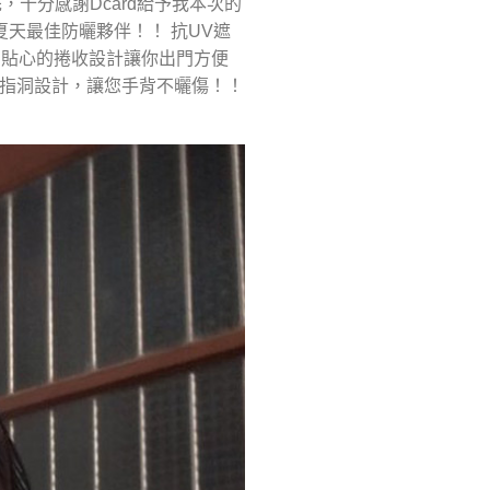
先，十分感謝Dcard給予我本次的
夏天最佳防曬夥伴！！ 抗UV遮
，貼心的捲收設計讓你出門方便
套指洞設計，讓您手背不曬傷！！