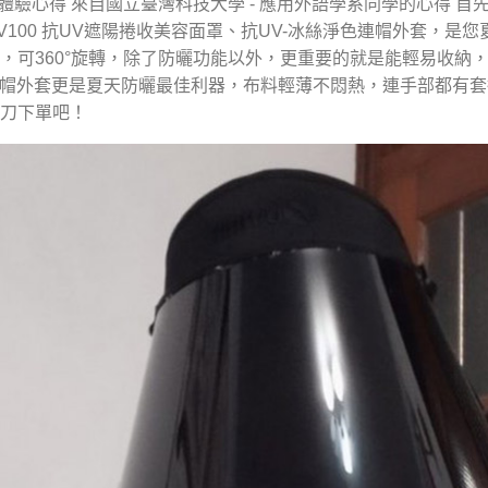
罩體驗心得 來自國立臺灣科技大學 - 應用外語學系同學的心得 首
100 抗UV遮陽捲收美容面罩、抗UV-冰絲淨色連帽外套，是您
，可360°旋轉，除了防曬功能以外，更重要的就是能輕易收納
色連帽外套更是夏天防曬最佳利器，布料輕薄不悶熱，連手部都有
手刀下單吧！