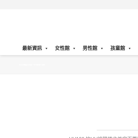
Skip
to
content
最新資訊
女性館
男性館
孩童館
夏天防曬最佳利器，布料輕薄不悶熱