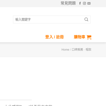
常見問題
搜
尋
關
鍵
登入 / 註冊
購物車
字:
Home
/
口碑推薦
-
帽款