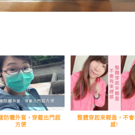
樣防曬外套，穿戴出門超
整體穿起來輕盈，不會
方便
感!