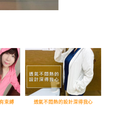
有束縛
透氣不悶熱的設計深得我心