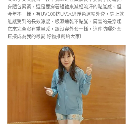
身體包緊緊，還是要穿著短袖來減輕流汗的黏膩感。但
今年不一樣，有UV100抗UV冰思淨色連帽外套，穿上就
能感受到的長效涼感、吸濕速乾不黏膩，厲害的是穿起
它來完全沒有重量感，跟沒穿外套一樣，這件防曬外套
直接成為我的最愛!好物推薦給大家!