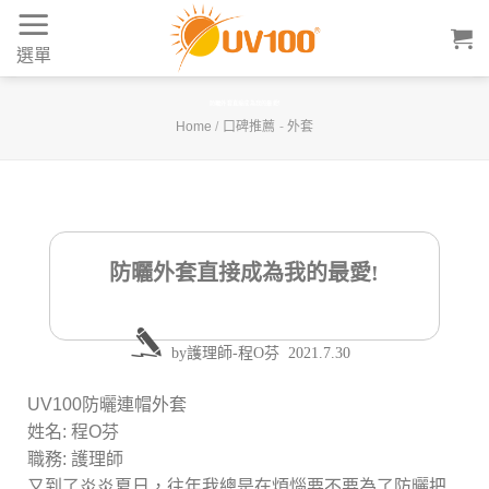
Skip
to
選單
content
防曬外套直接成為我的最愛!
Home
/
口碑推薦
-
外套
防曬外套直接成為我的最愛!
by
護理師-程O芬
2021.7.30
UV100防曬連帽外套
姓名: 程O芬
職務: 護理師
又到了炎炎夏日，往年我總是在煩惱要不要為了防曬把