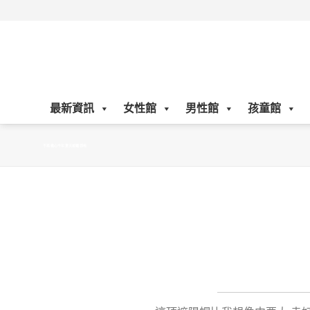
Skip
to
content
最新資訊
女性館
男性館
孩童館
不再擔心今年夏天被曬到啦