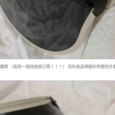
攜帶 （有附一個收納束口帶！！！） 另外是品牌額外附贈的外套