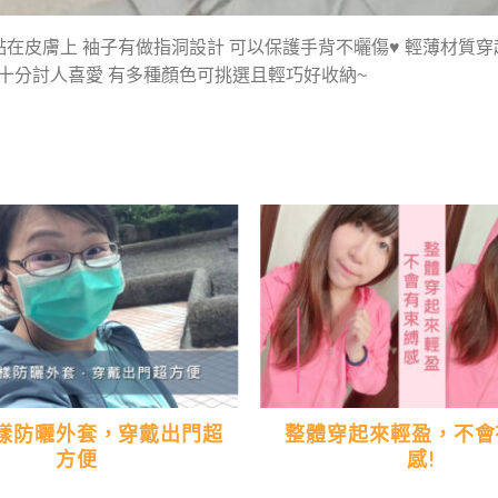
黏在皮膚上 袖子有做指洞設計 可以保護手背不曬傷♥ 輕薄材質
計十分討人喜愛 有多種顏色可挑選且輕巧好收納~
樣防曬外套，穿戴出門超
整體穿起來輕盈，不會
方便
感!