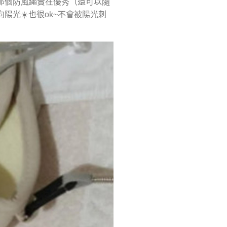
 那個防風繩實在優秀（還可以隨
陽光☀️也很ok~不會被陽光刺