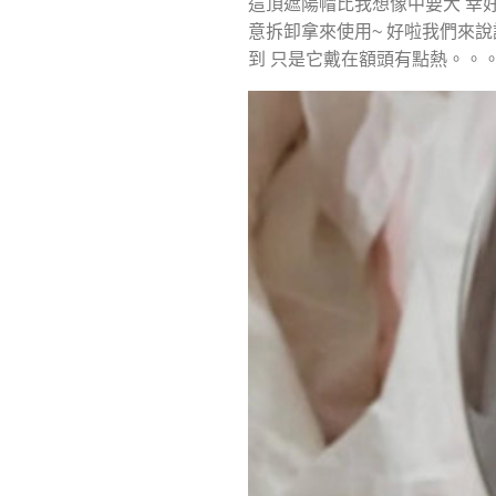
這頂遮陽帽比我想像中要大 幸
意拆卸拿來使用~ 好啦我們來說
到 只是它戴在額頭有點熱。。