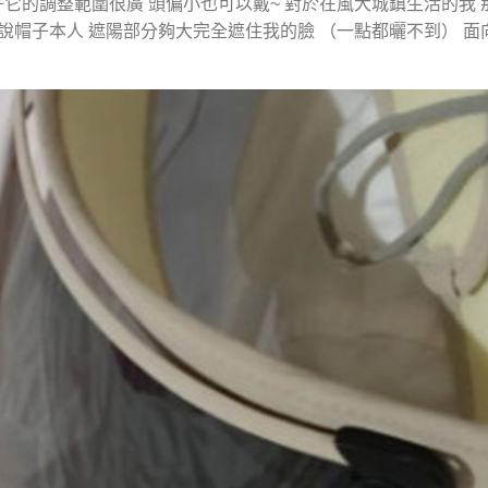
好它的調整範圍很廣 頭偏小也可以戴~ 對於在風大城鎮生活的我
說帽子本人 遮陽部分夠大完全遮住我的臉 （一點都曬不到） 面向
。