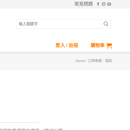
常見問題
搜
尋
關
鍵
登入 / 註冊
購物車
字:
Home
/
口碑推薦
-
帽款