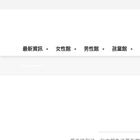
Skip
to
content
最新資訊
女性館
男性館
孩童館
炎炎夏日，想清爽防曬就靠這個了！