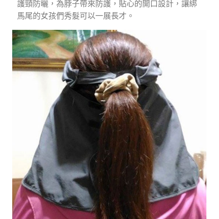
護頸防曬，為脖子帶來防護，貼心的開口設計，讓綁
馬尾的女孩們秀髮可以一展長才。