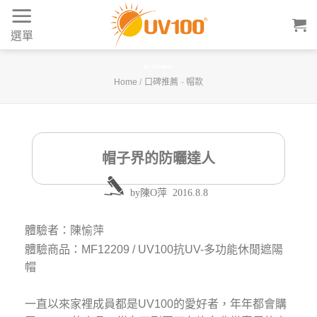
Skip
to
選單
content
帽子界的防曬達人
Home
/
口碑推薦
-
帽款
帽子界的防曬達人
by
陳O萍
2016.8.8
體驗者：陳愉萍
體驗商品：MF12209 / UV100抗UV-多功能休閒遮陽
帽
一直以來家裡成員都是UV100的愛好者，年年都會購